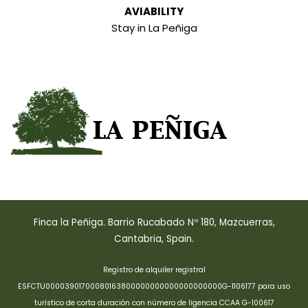
AVIABILITY
Stay in La Peñiga
Finca la Peñiga. Barrio Rucabado Nº 180, Mazcuerras,
Cantabria, Spain.
Registro de alquiler registral
ESFCTU00003901700080163800000000000000000000G-1106177 para uso
turístico de corta duración con número de ligencia CCAA G-100617